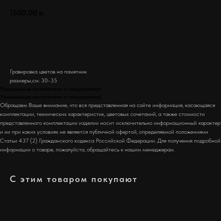
1500,00
р.
Заказать
Гравировка цветов на памятник
размеры,см: 30-35
Уважаемые посетители и покупатели!
Уважаемые посетители и покупатели!
Обращаем Ваше внимание, что вся представленная на сайте информация, касающаяся
комплектации, технических характеристик, цветовых сочетаний, а также стоимости
представленного комплектации изделии носит исключительно информационный характер
и ни при каких условиях не является публичной офертой, определяемой положениями
Статьи 437 (2) Гражданского кодекса Российской Федерации. Для получения подробной
информации о товаре, пожалуйста, обращайтесь к нашим менеджерам.
С этим товаром покупают