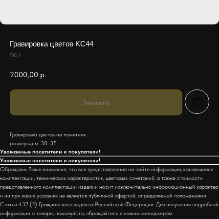
Гравировка цветов KC44
SKU:
2000,00
р.
Заказать
Гравировка цветов на памятник
размеры,см: 30-35
Уважаемые посетители и покупатели!
Уважаемые посетители и покупатели!
Обращаем Ваше внимание, что вся представленная на сайте информация, касающаяся
комплектации, технических характеристик, цветовых сочетаний, а также стоимости
представленного комплектации изделии носит исключительно информационный характер
и ни при каких условиях не является публичной офертой, определяемой положениями
Статьи 437 (2) Гражданского кодекса Российской Федерации. Для получения подробной
информации о товаре, пожалуйста, обращайтесь к нашим менеджерам.