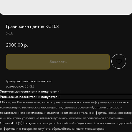
Гравировка цветов KC103
SKU:
2000,00
р.
Заказать
Гравировка цветов на памятник
размеры,см: 30-35
Уважаемые посетители и покупатели!
Уважаемые посетители и покупатели!
Обращаем Ваше внимание, что вся представленная на сайте информация, касающаяся
комплектации, технических характеристик, цветовых сочетаний, а также стоимости
представленного комплектации изделии носит исключительно информационный характер
и ни при каких условиях не является публичной офертой, определяемой положениями
Статьи 437 (2) Гражданского кодекса Российской Федерации. Для получения подробной
информации о товаре, пожалуйста, обращайтесь к нашим менеджерам.