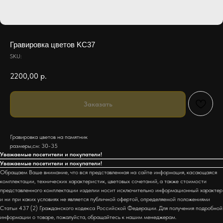
Гравировка цветов KC37
SKU:
2200,00
р.
Заказать
Гравировка цветов на памятник
размеры,см: 30-35
Уважаемые посетители и покупатели!
Уважаемые посетители и покупатели!
Обращаем Ваше внимание, что вся представленная на сайте информация, касающаяся
комплектации, технических характеристик, цветовых сочетаний, а также стоимости
представленного комплектации изделии носит исключительно информационный характер
и ни при каких условиях не является публичной офертой, определяемой положениями
Статьи 437 (2) Гражданского кодекса Российской Федерации. Для получения подробной
информации о товаре, пожалуйста, обращайтесь к нашим менеджерам.