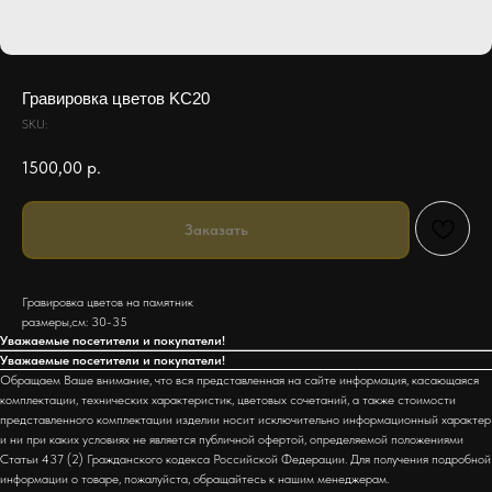
Гравировка цветов KC20
SKU:
1500,00
р.
Заказать
Гравировка цветов на памятник
размеры,см: 30-35
Уважаемые посетители и покупатели!
Уважаемые посетители и покупатели!
Обращаем Ваше внимание, что вся представленная на сайте информация, касающаяся
комплектации, технических характеристик, цветовых сочетаний, а также стоимости
представленного комплектации изделии носит исключительно информационный характер
и ни при каких условиях не является публичной офертой, определяемой положениями
Статьи 437 (2) Гражданского кодекса Российской Федерации. Для получения подробной
информации о товаре, пожалуйста, обращайтесь к нашим менеджерам.