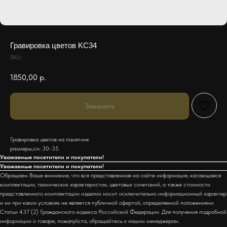
Гравировка цветов KC34
SKU:
1850,00
р.
Заказать
Гравировка цветов на памятник
размеры,см: 30-35
Уважаемые посетители и покупатели!
Уважаемые посетители и покупатели!
Обращаем Ваше внимание, что вся представленная на сайте информация, касающаяся
комплектации, технических характеристик, цветовых сочетаний, а также стоимости
представленного комплектации изделии носит исключительно информационный характер
и ни при каких условиях не является публичной офертой, определяемой положениями
Статьи 437 (2) Гражданского кодекса Российской Федерации. Для получения подробной
информации о товаре, пожалуйста, обращайтесь к нашим менеджерам.