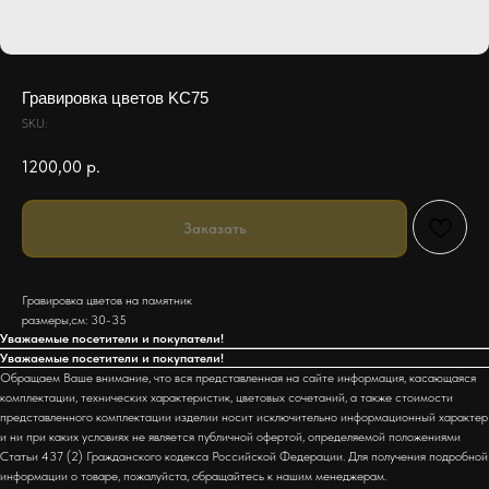
Гравировка цветов KC75
SKU:
1200,00
р.
Заказать
Гравировка цветов на памятник
размеры,см: 30-35
Уважаемые посетители и покупатели!
Уважаемые посетители и покупатели!
Обращаем Ваше внимание, что вся представленная на сайте информация, касающаяся
комплектации, технических характеристик, цветовых сочетаний, а также стоимости
представленного комплектации изделии носит исключительно информационный характер
и ни при каких условиях не является публичной офертой, определяемой положениями
Статьи 437 (2) Гражданского кодекса Российской Федерации. Для получения подробной
информации о товаре, пожалуйста, обращайтесь к нашим менеджерам.