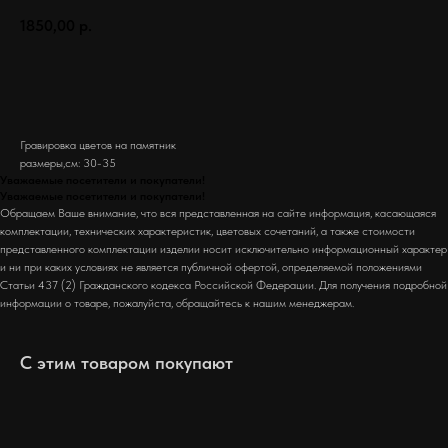
1850,00
р.
Заказать
Гравировка цветов на памятник
размеры,см: 30-35
Уважаемые посетители и покупатели!
Уважаемые посетители и покупатели!
Обращаем Ваше внимание, что вся представленная на сайте информация, касающаяся
комплектации, технических характеристик, цветовых сочетаний, а также стоимости
представленного комплектации изделии носит исключительно информационный характер
и ни при каких условиях не является публичной офертой, определяемой положениями
Статьи 437 (2) Гражданского кодекса Российской Федерации. Для получения подробной
информации о товаре, пожалуйста, обращайтесь к нашим менеджерам.
С этим товаром покупают