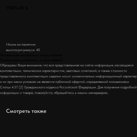
9000,00
р.
Заказать
Икона на памятник
высота рисунка,см: 40
Уважаемые посетители и покупатели!
Уважаемые посетители и покупатели!
Обращаем Ваше внимание, что вся представленная на сайте информация, касающаяся
комплектации, технических характеристик, цветовых сочетаний, а также стоимости
представленного комплектации изделии носит исключительно информационный характер
и ни при каких условиях не является публичной офертой, определяемой положениями
Статьи 437 (2) Гражданского кодекса Российской Федерации. Для получения подробной
информации о товаре, пожалуйста, обращайтесь к нашим менеджерам.
Смотреть также