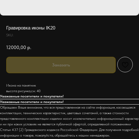
Гравировка иконы IK20
SKU:
12000,00
р.
Заказать
Икона на памятник
высота рисунка,см: 40
Уважаемые посетители и покупатели!
Уважаемые посетители и покупатели!
Обращаем Ваше внимание, что вся представленная на сайте информация, касающаяся
комплектации, технических характеристик, цветовых сочетаний, а также стоимости
представленного комплектации изделии носит исключительно информационный характер
и ни при каких условиях не является публичной офертой, определяемой положениями
Статьи 437 (2) Гражданского кодекса Российской Федерации. Для получения подробной
информации о товаре, пожалуйста, обращайтесь к нашим менеджерам.