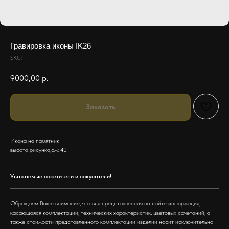
Гравировка иконы IK26
SKU:
9000,00
р.
Заказать
Икона на памятник
высота рисунка,см: 40
Уважаемые посетители и покупатели!
Обращаем Ваше внимание, что вся представленная на сайте информация,
касающаяся комплектации, технических характеристик, цветовых сочетаний, а
также стоимости представленного комплектации изделии носит исключительно