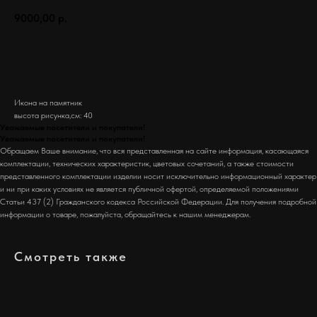
9000,00
р.
Заказать
Икона на памятник
высота рисунка,см: 40
Уважаемые посетители и покупатели!
Уважаемые посетители и покупатели!
Обращаем Ваше внимание, что вся представленная на сайте информация, касающаяся
комплектации, технических характеристик, цветовых сочетаний, а также стоимости
представленного комплектации изделии носит исключительно информационный характер
и ни при каких условиях не является публичной офертой, определяемой положениями
Статьи 437 (2) Гражданского кодекса Российской Федерации. Для получения подробной
информации о товаре, пожалуйста, обращайтесь к нашим менеджерам.
Смотреть также