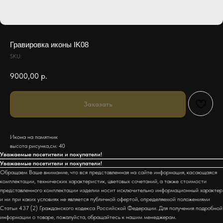
Гравировка иконы IK08
SKU:
9000,00
р.
Заказать
Икона на памятник
высота рисунка,см: 40
Уважаемые посетители и покупатели!
Уважаемые посетители и покупатели!
Обращаем Ваше внимание, что вся представленная на сайте информация, касающаяся
комплектации, технических характеристик, цветовых сочетаний, а также стоимости
представленного комплектации изделии носит исключительно информационный характер
и ни при каких условиях не является публичной офертой, определяемой положениями
Статьи 437 (2) Гражданского кодекса Российской Федерации. Для получения подробной
информации о товаре, пожалуйста, обращайтесь к нашим менеджерам.