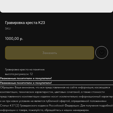
Гравировка креста K23
SKU:
1000,00
р.
Заказать
Гравировка креста на памятник
высота рисунка,см: 12
Уважаемые посетители и покупатели!
Уважаемые посетители и покупатели!
Обращаем Ваше внимание, что вся представленная на сайте информация, касающаяся
комплектации, технических характеристик, цветовых сочетаний, а также стоимости
представленного комплектации изделии носит исключительно информационный характер
и ни при каких условиях не является публичной офертой, определяемой положениями
Статьи 437 (2) Гражданского кодекса Российской Федерации. Для получения подробной
информации о товаре, пожалуйста, обращайтесь к нашим менеджерам.