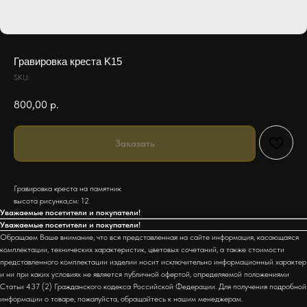
Гравировка креста K15
SKU:
800,00
р.
Заказать
Гравировка креста на памятник
высота рисунка,см: 12
Уважаемые посетители и покупатели!
Уважаемые посетители и покупатели!
Обращаем Ваше внимание, что вся представленная на сайте информация, касающаяся
комплектации, технических характеристик, цветовых сочетаний, а также стоимости
представленного комплектации изделии носит исключительно информационный характер
и ни при каких условиях не является публичной офертой, определяемой положениями
Статьи 437 (2) Гражданского кодекса Российской Федерации. Для получения подробной
информации о товаре, пожалуйста, обращайтесь к нашим менеджерам.