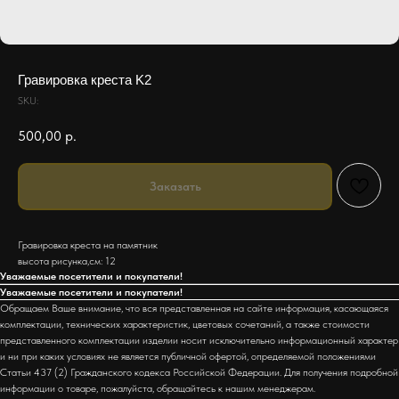
Гравировка креста K2
SKU:
500,00
р.
Заказать
Гравировка креста на памятник
высота рисунка,см: 12
Уважаемые посетители и покупатели!
Уважаемые посетители и покупатели!
Обращаем Ваше внимание, что вся представленная на сайте информация, касающаяся
комплектации, технических характеристик, цветовых сочетаний, а также стоимости
представленного комплектации изделии носит исключительно информационный характер
и ни при каких условиях не является публичной офертой, определяемой положениями
Статьи 437 (2) Гражданского кодекса Российской Федерации. Для получения подробной
информации о товаре, пожалуйста, обращайтесь к нашим менеджерам.