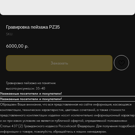
Гравировка пейзажа PZ35
SKU:
6000,00
р.
Заказать
Гравировка пейзажа на памятник
высота рисунка,см: 35-40
Уважаемые посетители и покупатели!
Уважаемые посетители и покупатели!
Обращаем Ваше внимание, что вся представленная на сайте информация, касающаяся
комплектации, технических характеристик, цветовых сочетаний, а также стоимости
представленного комплектации изделии носит исключительно информационный характер
и ни при каких условиях не является публичной офертой, определяемой положениями
Статьи 437 (2) Гражданского кодекса Российской Федерации. Для получения подробной
информации о товаре, пожалуйста, обращайтесь к нашим менеджерам.