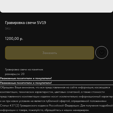
Гравировка свечи SV19
SKU:
1200,00
р.
Заказать
Гравировка свечи на памятник
размеры,см: 20
Уважаемые посетители и покупатели!
Уважаемые посетители и покупатели!
Обращаем Ваше внимание, что вся представленная на сайте информация, касающаяся
комплектации, технических характеристик, цветовых сочетаний, а также стоимости
представленного комплектации изделии носит исключительно информационный характер
и ни при каких условиях не является публичной офертой, определяемой положениями
Статьи 437 (2) Гражданского кодекса Российской Федерации. Для получения подробной
информации о товаре, пожалуйста, обращайтесь к нашим менеджерам.