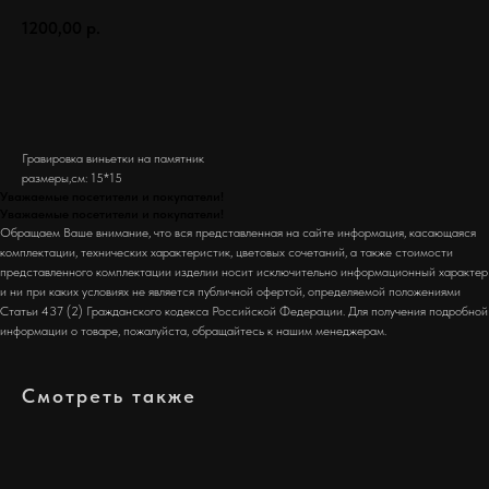
1200,00
р.
Заказать
Гравировка виньетки на памятник
размеры,см: 15*15
Уважаемые посетители и покупатели!
Уважаемые посетители и покупатели!
Обращаем Ваше внимание, что вся представленная на сайте информация, касающаяся
комплектации, технических характеристик, цветовых сочетаний, а также стоимости
представленного комплектации изделии носит исключительно информационный характер
и ни при каких условиях не является публичной офертой, определяемой положениями
Статьи 437 (2) Гражданского кодекса Российской Федерации. Для получения подробной
информации о товаре, пожалуйста, обращайтесь к нашим менеджерам.
Смотреть также