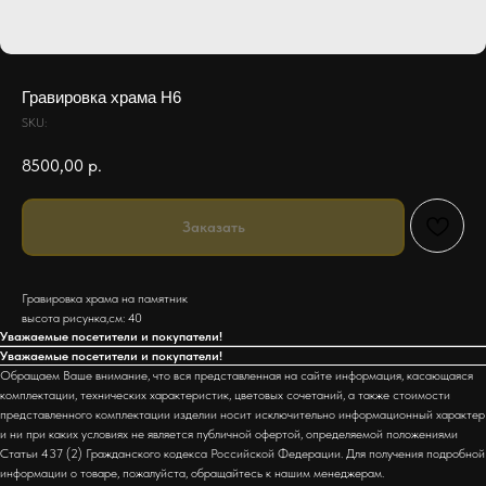
Гравировка храма H6
SKU:
8500,00
р.
Заказать
Гравировка храма на памятник
высота рисунка,см: 40
Уважаемые посетители и покупатели!
Уважаемые посетители и покупатели!
Обращаем Ваше внимание, что вся представленная на сайте информация, касающаяся
комплектации, технических характеристик, цветовых сочетаний, а также стоимости
представленного комплектации изделии носит исключительно информационный характер
и ни при каких условиях не является публичной офертой, определяемой положениями
Статьи 437 (2) Гражданского кодекса Российской Федерации. Для получения подробной
информации о товаре, пожалуйста, обращайтесь к нашим менеджерам.