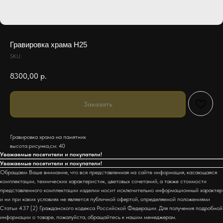
Гравировка храма H25
SKU:
8300,00
р.
Заказать
Гравировка храма на памятник
высота рисунка,см: 40
Уважаемые посетители и покупатели!
Уважаемые посетители и покупатели!
Обращаем Ваше внимание, что вся представленная на сайте информация, касающаяся
комплектации, технических характеристик, цветовых сочетаний, а также стоимости
представленного комплектации изделии носит исключительно информационный характер
и ни при каких условиях не является публичной офертой, определяемой положениями
Статьи 437 (2) Гражданского кодекса Российской Федерации. Для получения подробной
информации о товаре, пожалуйста, обращайтесь к нашим менеджерам.