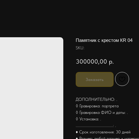
Памятник с крестом КR 04
SKU:
300000,00
р.
Заказать
ДОПОЛНИТЕЛЬНО: .
◊ Гравировка: портрета
◊ Гравировка ФИО и даты: .
◊ Установка: .
........................................: .
♦ Срок изготовления: 30 дней
♦ Размер: любой размер и матери