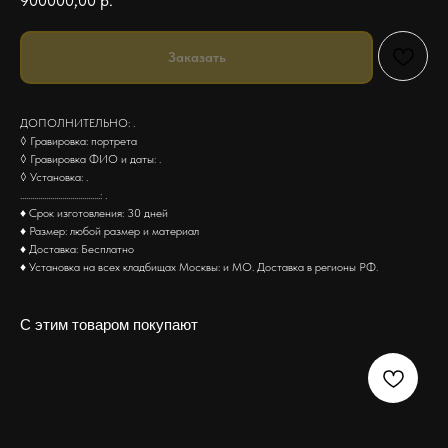
900000,00
р.
Заказать
ДОПОЛНИТЕЛЬНО: .
◊ Гравировка: портрета
◊ Гравировка ФИО и даты: .
◊ Установка: .
........................................: .
♦ Срок изготовления: 30 дней
♦ Размер: любой размер и материал
♦ Доставка: Бесплатно
♦ Установка на всех кладбищах Москвы: и МО. Доставка в регионы РФ.
С этим товаром покупают