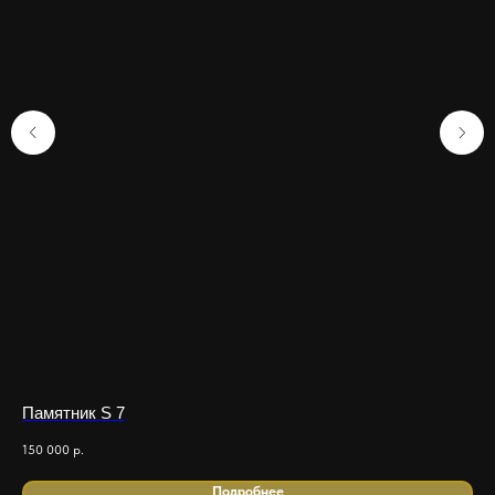
Памятник S 7
Па
150 000
р.
249
Подробнее