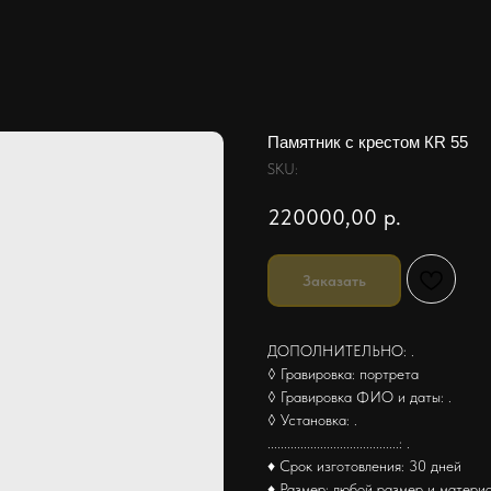
Памятник с крестом КR 55
SKU:
220000,00
р.
Заказать
ДОПОЛНИТЕЛЬНО: .
◊ Гравировка: портрета
◊ Гравировка ФИО и даты: .
◊ Установка: .
........................................: .
♦ Срок изготовления: 30 дней
♦ Размер: любой размер и матери