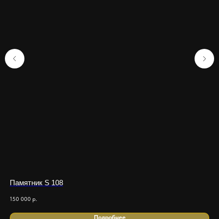
Памятник S 108
Па
150 000
р.
41 
Подробнее