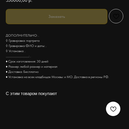
350000,00
р.
Заказать
ДОПОЛНИТЕЛЬНО: .
◊ Гравировка: портрета
◊ Гравировка ФИО и даты: .
◊ Установка: .
........................................: .
♦ Срок изготовления: 30 дней
♦ Размер: любой размер и материал
♦ Доставка: Бесплатно
♦ Установка на всех кладбищах Москвы: и МО. Доставка в регионы РФ.
С этим товаром покупают