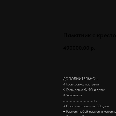
Памятник с кресто
490000,00
р.
Заказать
ДОПОЛНИТЕЛЬНО: .
◊ Гравировка: портрета
◊ Гравировка ФИО и даты: .
◊ Установка: .
........................................: .
♦ Срок изготовления: 30 дней
♦ Размер: любой размер и матери