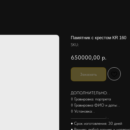
Памятник с крестом КR 160
SKU:
650000,00
р.
Заказать
ДОПОЛНИТЕЛЬНО: .
◊ Гравировка: портрета
◊ Гравировка ФИО и даты: .
◊ Установка: .
........................................: .
♦ Срок изготовления: 30 дней
♦ Размер: любой размер и матери