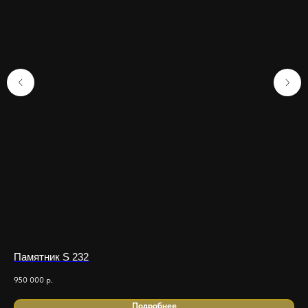
Памятник S 232
Па
950 000
р.
245
Подробнее