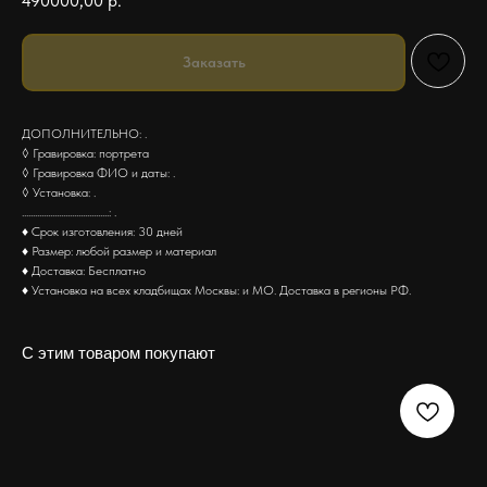
490000,00
р.
Заказать
ДОПОЛНИТЕЛЬНО: .
◊ Гравировка: портрета
◊ Гравировка ФИО и даты: .
◊ Установка: .
........................................: .
♦ Срок изготовления: 30 дней
♦ Размер: любой размер и материал
♦ Доставка: Бесплатно
♦ Установка на всех кладбищах Москвы: и МО. Доставка в регионы РФ.
С этим товаром покупают