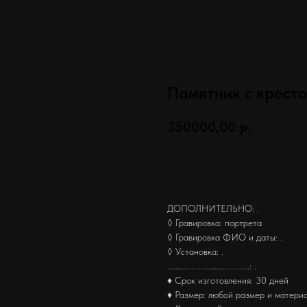
Памятник с крест
350000,00
р.
Заказать
ДОПОЛНИТЕЛЬНО: .
◊ Гравировка: портрета
◊ Гравировка ФИО и даты: .
◊ Установка: .
........................................: .
♦ Срок изготовления: 30 дней
♦ Размер: любой размер и матери