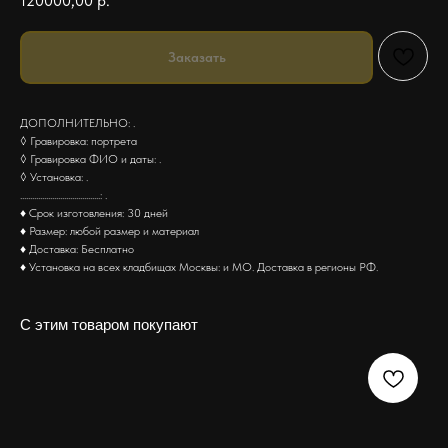
120000,00
р.
Заказать
ДОПОЛНИТЕЛЬНО: .
◊ Гравировка: портрета
◊ Гравировка ФИО и даты: .
◊ Установка: .
........................................: .
♦ Срок изготовления: 30 дней
♦ Размер: любой размер и материал
♦ Доставка: Бесплатно
♦ Установка на всех кладбищах Москвы: и МО. Доставка в регионы РФ.
С этим товаром покупают