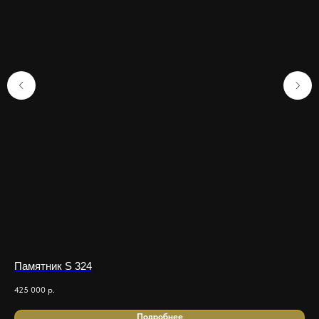
Памятник S 324
Па
425 000
р.
265
Подробнее