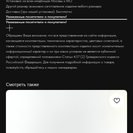
Установка: на всех кладбищах Москвы и МО
Другой размер: возможно изготовление изделия любого размера
Доставка (при нашей установке): Бесплатно
Уважаемые посетители и покупатели!
Уважаемые посетители и покупатели!
Обращаем Ваше внимание, что вся представленная на сайте информация,
касающаяся комплектации, технических характеристик, цветовых сочетаний, а
также стоимости представленного комплектации изделии носит исключительно
информационный характер и ни при каких условиях не является публичной
офертой, определяемой положениями Статьи 437 (2) Гражданского кодекса
Российской Федерации. Для получения подробной информации о товаре,
пожалуйста, обращайтесь к нашим менеджерам.
Смотреть также