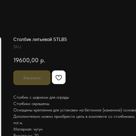
Столбик литьевой STLB5
SKU:
19600,00
р.
Заказать
Столбик с шариком для ограды
Столбики окрашены.
Оснащены крепления для установки на бетонное (каменное) основа
Дополнительно можно приобрести цепь в комплекте со столбиками, 
пог.м.
Материал: чугун
Высота,см: 70