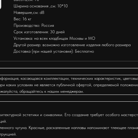
Ширина основания ,см: 10*10
Навершие,см: d8
Вес: 16 кг
Производство: Россия
Срок изготовления: 30 дней
Установка: на всех кладбищах Москвы и МО
Другой размер: возможно изготовление изделия любого размера
Доставка (при нашей установке): Бесплатно
формация, касающаяся комплектации, технических характеристик, цветовы
ри каких условиях не является публичной офертой, определяемой положени
ожалуйста, обращайтесь к нашим менеджерам.
итектурной эстетики и символики. Его создание требует особого мастерств
ций.
вленного чугуна. Красные, раскаленные наплавы напоминают тлеющее пламя
трукцией.