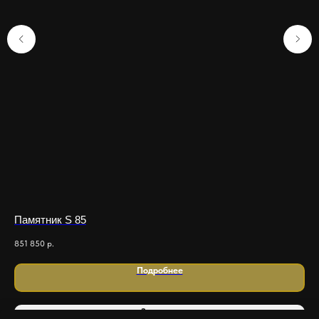
Памятник S 85
Ре
851 850
р.
149
Подробнее
Заказать