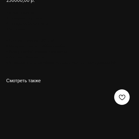
250000,00
р.
Дополнительно:
◊ Гравировка портрета
◊ Гравировка ФИО и даты
◊ Установка
♦ Срок изготовления :
30 дней
♦ Материал :
гранит габбро диабаз
♦ Размер :
любой размер и материал
♦ Доставка :
Бесплатно
♦ Установка на всех кладбищах Москвы и МО. Доставка в регионы РФ.
Смотреть также