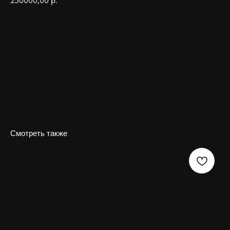
250000,00
р.
Дополнительно:
◊ Гравировка портрета
◊ Гравировка ФИО и даты
◊ Установка
♦ Срок изготовления :
30 дней
♦ Материал :
гранит габбро диабаз
♦ Размер :
любой размер и материал
♦ Доставка :
Бесплатно
♦ Установка на всех кладбищах Москвы и МО. Доставка в регионы РФ.
Смотреть также