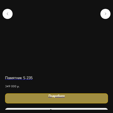
Памятник S 235
Па
349 000
р.
149
Подробнее
Заказать