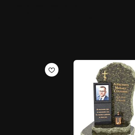
♦ Размер :
любой размер и материал
♦ Доставка :
Бесплатно
♦ Установка на всех кладбищах Москвы и МО. Доставка в регионы