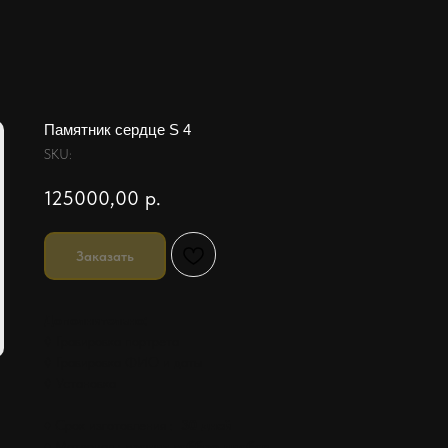
Памятник сердце S 4
SKU:
125000,00
р.
Заказать
Дополнительно:
◊ Гравировка портрета
◊ Гравировка ФИО и даты
◊ Установка
♦ Срок изготовления :
30 дней
♦ Материал :
гранит габбро диабаз