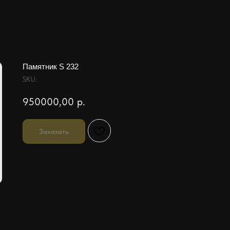
Памятник S 232
SKU:
950000,00
р.
Заказать
Дополнительно:
◊ Гравировка портрета
◊ Гравировка ФИО и даты
◊ Установка
♦ Срок изготовления :
30 дней
♦ Материал :
гранит габбро диабаз