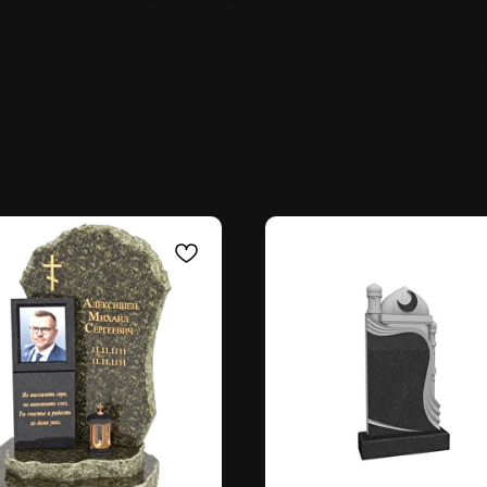
♦ Размер :
любой размер и материал
♦ Доставка :
Бесплатно
♦ Установка на всех кладбищах Москвы и МО. Доставка в регионы