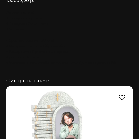
150000,00
р.
Дополнительно:
◊ Гравировка портрета
◊ Гравировка ФИО и даты
◊ Установка
♦ Срок изготовления :
30 дней
♦ Материал :
гранит габбро диабаз
♦ Размер :
любой размер и материал
♦ Доставка :
Бесплатно
♦ Установка на всех кладбищах Москвы и МО. Доставка в регионы РФ.
Смотреть также