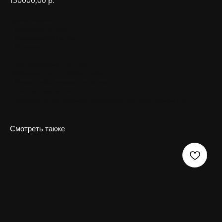
150000,00
р.
Дополнительно:
◊ Гравировка портрета
◊ Гравировка ФИО и даты
◊ Установка
♦ Срок изготовления :
30 дней
♦ Материал :
гранит габбро диабаз
♦ Размер :
любой размер и материал
♦ Доставка :
Бесплатно
♦ Установка на всех кладбищах Москвы и МО. Доставка в регионы РФ.
Смотреть также