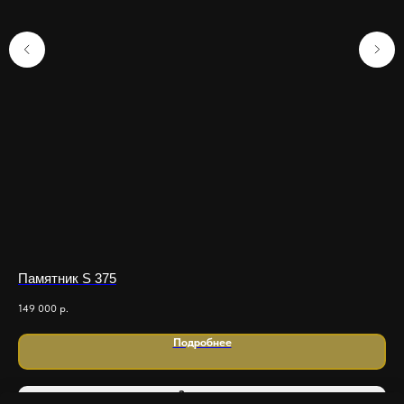
Памятник S 375
Па
149 000
р.
950
Подробнее
Заказать