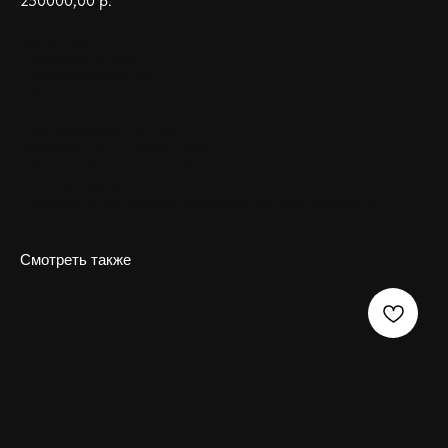
250000,00
р.
Дополнительно:
◊ Гравировка портрета
◊ Гравировка ФИО и даты
◊ Установка
♦ Срок изготовления :
30 дней
♦ Материал :
гранит габбро диабаз
♦ Размер :
любой размер и материал
♦ Доставка :
Бесплатно
♦ Установка на всех кладбищах Москвы и МО. Доставка в регионы РФ.
Смотреть также