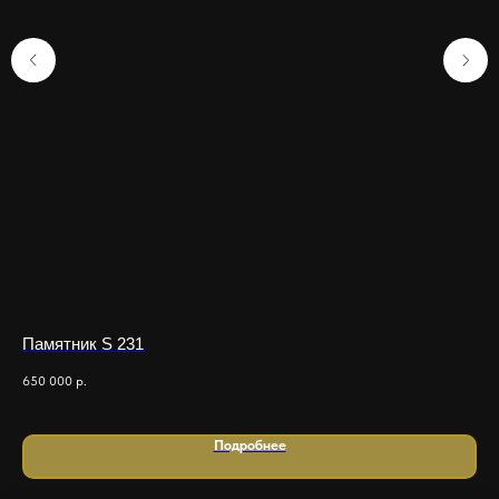
Памятник S 231
Му
по
650 000
р.
80 
Подробнее