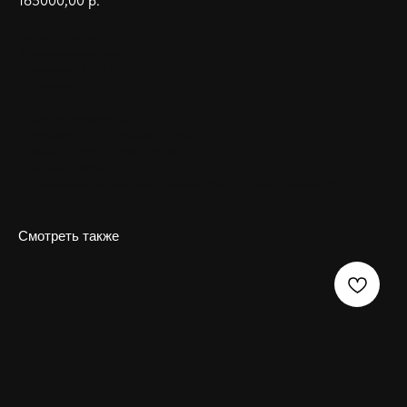
165000,00
р.
Дополнительно:
◊ Гравировка портрета
◊ Гравировка ФИО и даты
◊ Установка
♦ Срок изготовления :
30 дней
♦ Материал :
гранит габбро диабаз
♦ Размер :
любой размер и материал
♦ Доставка :
Бесплатно
♦ Установка на всех кладбищах Москвы и МО. Доставка в регионы РФ.
Смотреть также