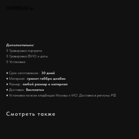
165000,00
р.
Заказать
Дополнительно:
◊ Гравировка портрета
◊ Гравировка ФИО и даты
◊ Установка
♦ Срок изготовления :
30 дней
♦ Материал :
гранит габбро диабаз
♦ Размер :
любой размер и материал
♦ Доставка :
Бесплатно
♦ Установка на всех кладбищах Москвы и МО. Доставка в регионы РФ.
Смотреть также