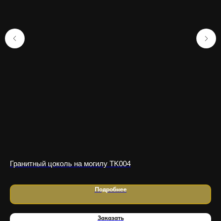
Гранитный цоколь на могилу TK004
Гр
Подробнее
Заказать