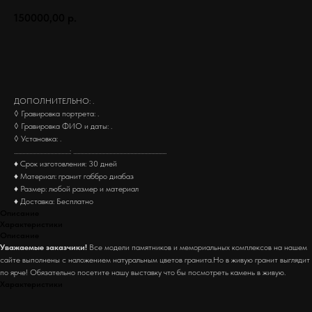
150000,00
р.
Заказать
ДОПОЛНИТЕЛЬНО: .
◊ Гравировка портрета: .
◊ Гравировка ФИО и даты: .
◊ Установка: .
........................................: ...................................................................
♦ Срок изготовления: 30 дней
♦ Материал: гранит габбро диабаз
♦ Размер: любой размер и материал
♦ Доставка: Бесплатно
Описание
Характеристики
Описание
Уважаемые заказчики!
Все модели памятников и мемориальных комплексов на нашем
сайте выполнены с наложением натуральным цветов гранита.Но в живую гранит выглядит
по ярче! Обязательно посетите нашу выставку что бы посмотреть камень в живую.
Характеристики