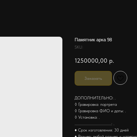
Памятник арка 98
SKU:
1250000,00
р.
Заказать
ДОПОЛНИТЕЛЬНО: .
◊ Гравировка: портрета
◊ Гравировка ФИО и даты: .
◊ Установка: .
........................................: .
♦ Срок изготовления: 30 дней
♦ Размер: любой размер и матери