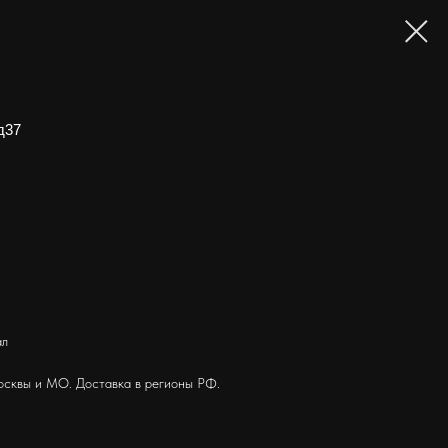
д37
ал
осквы и МО. Доставка в регионы РФ.