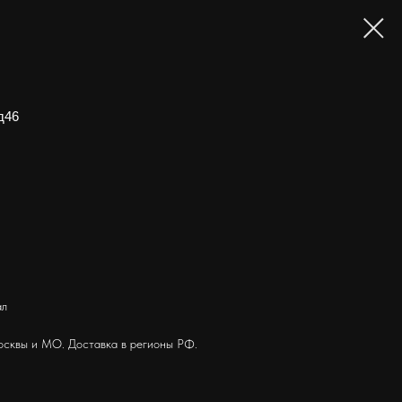
д46
ал
осквы и МО. Доставка в регионы РФ.