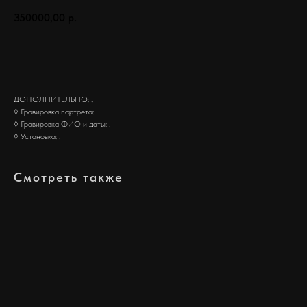
350000,00
р.
Заказать
ДОПОЛНИТЕЛЬНО: .
◊ Гравировка портрета: .
◊ Гравировка ФИО и даты: .
◊ Установка: .
Смотреть также