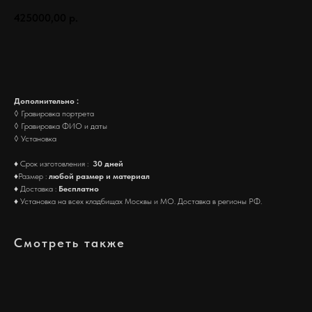
425000,00
р.
Заказать
Дополнительно :
◊ Гравировка портрета
◊ Гравировка ФИО и даты
◊ Установка
♦ Срок изготовления :
30 дней
♦Размер :
любой размер и материал
♦ Доставка :
Бесплатно
♦ Установка на всех кладбищах Москвы и МО. Доставка в регионы РФ.
Смотреть также