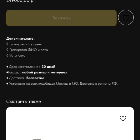
249000,00
р.
Заказать
Дополнительно :
◊ Гравировка портрета
◊ Гравировка ФИО и даты
◊ Установка
♦ Срок изготовления :
30 дней
♦Размер :
любой размер и материал
♦ Доставка :
Бесплатно
♦ Установка на всех кладбищах Москвы и МО. Доставка в регионы РФ.
Смотреть также