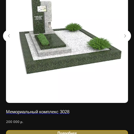
Мемориальный комплекс 3028
Ме
200 000
р.
825
Подробнее