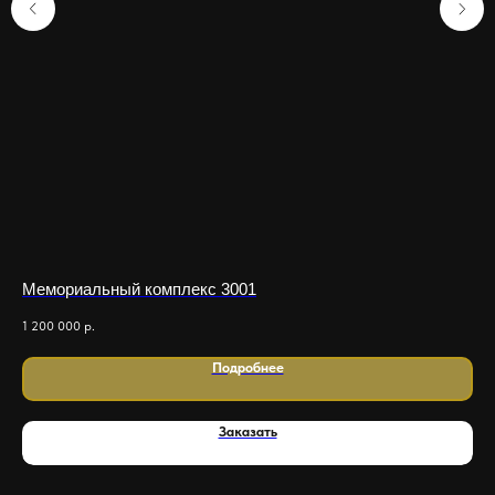
Мемориальный комплекс 3001
Ме
1 200 000
р.
200
Подробнее
Заказать